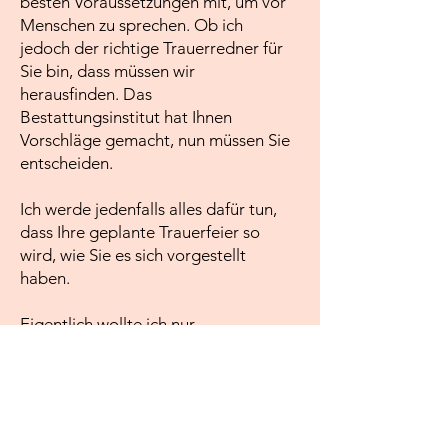
besten Voraussetzungen mit, um vor
Menschen zu sprechen. Ob ich
jedoch der richtige Trauerredner für
Sie bin, dass müssen wir
herausfinden. Das
Bestattungsinstitut hat Ihnen
Vorschläge gemacht, nun müssen Sie
entscheiden.
Ich werde jedenfalls alles dafür tun,
dass Ihre geplante Trauerfeier so
wird, wie Sie es sich vorgestellt
haben.
Eigentlich wollte ich nur
Hochzeitsreden halten. Doch meine
Erfahrungen als Sargträger
ermöglichten mir einen anderen Blick
auf Trauerfeiern. Und als ich dann in
einem Seminar für Trauerredner die