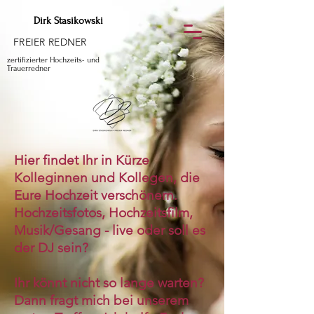
Dirk Stasikowski
FREIER REDNER
zertifizierter Hochzeits- und
Trauerredner
Hier findet Ihr in Kürze
Kolleginnen und Kollegen, die
Eure Hochzeit verschönern.
Hochzeitsfotos, Hochzeitsfilm,
Musik/Gesang - live oder soll es
der DJ sein?
Ihr könnt nicht so lange warten?
Dann fragt mich bei unserem